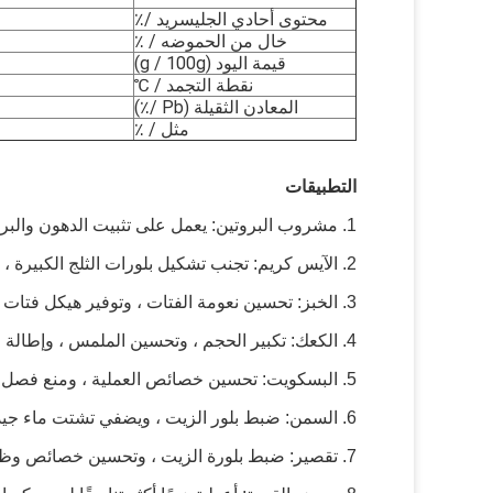
محتوى أحادي الجليسريد /٪
خال من الحموضه / ٪
قيمة اليود (g / 100g)
نقطة التجمد /
℃
المعادن الثقيلة (Pb /٪)
مثل / ٪
التطبيقات
1. مشروب البروتين: يعمل على تثبيت الدهون والبروتينات ، ويمنع التخلص منها والترسيب
2. الآيس كريم: تجنب تشكيل بلورات الثلج الكبيرة ، وتحسين ملمس الفم وتوفير ملمس كريمي ، وتحسين الاستقرار
3. الخبز: تحسين نعومة الفتات ، وتوفير هيكل فتات ناعم وموحد ، ويقلل من معدل التعثر
4. الكعك: تكبير الحجم ، وتحسين الملمس ، وإطالة العمر الافتراضي
5. البسكويت: تحسين خصائص العملية ، ومنع فصل الزيت وجعل العجين من السهل خارج الوحدة
6. السمن: ضبط بلور الزيت ، ويضفي تشتت ماء جيد ومستقر
7. تقصير: ضبط بلورة الزيت ، وتحسين خصائص وظيفتها