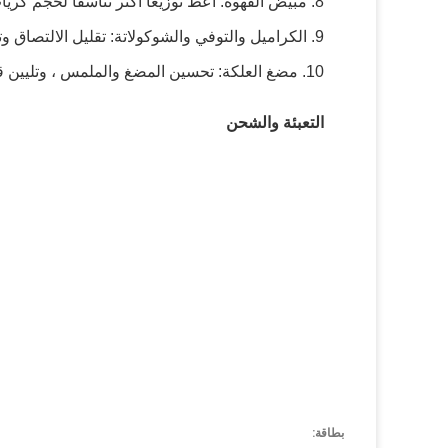
8. مبيض القهوة: أعط توزيعًا أكثر تناسقًا لحجم كريات الدهون مما يؤدي إلى تحسين تأثير التبييض
9. الكراميل والتوفي والشوكولاتة: تقليل الالتصاق وتبلور السكر ، وبالتالي تحسين جودة الأكل
10. مضغ العلكة: تحسين المضغ والملمس ، وتليين قاعدة العلكة وتسهيل الخلط ، خاصة بالنسبة لـ SBR و PVA
التعبئة والشحن
بطاقة: