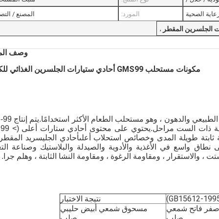
GMP
عاية الصحية
المورد:
المصنع / التصن
ت الجلسرين المقطر
،
ات الجلسرين المقطر
وصف المن
مكونات مستحلب GMS99 أحادي ستيارات الجلسرين الغذائي للكعك
أحادي الجليسريد المقطر مصنوع من الزيت النباتي الطبيعي وال
GMS 
ة ثابتة طويلة المدى وخصائص استحلاب أعلىأحادي الجليسريد المقطر
نطاق واسع في الأغذية والأدوية والصيدلة والبلاستيك وصناعة التع
، والاستقرار ، ومقاومة الرغوة ، ومقاومة النشا الثابتة ، وهلم جرا.
نتيجة الاختبار
أصفر فاتح شمعي
مسحوق شمعي أبيض حليبي
صلب
صلب