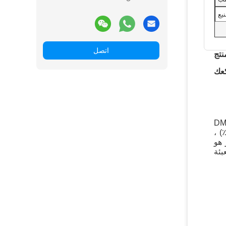
يع
اتصل
تج
دهون ، وهو مستحلب الطعام الأكثر استخدامًا.يتم إنتاج DM-99
من Cardlo بواسطة معدات التقطير الألمانية ذات الست مراحل.يحتوي على محتوى أحادي ستارات أعلى (> 99٪) ،
 هو
بئة