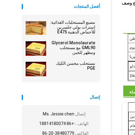
ج وصف
أفضل المنتجات
مصنع المستحلبات الغذائية:
إسترات بولي جلسرين
للأحماض الدهنية E475
PGE
Glycerol Monolaurate
GML90 مع مستحلب
ومطهر للجبن
مستحلب محسن الكيك
دلو
PGE
D
لة
إتصال
إتصال:
Ms. Jessie chen
الهاتف ::
+86 18814180074
ام
الفاكس:
86-20-38480779
لب