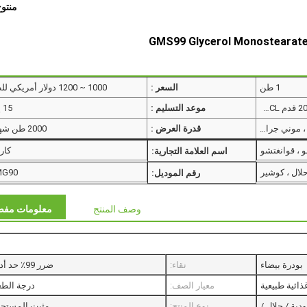
منتو
1 طن
السعر :
1000 ~ 1200 دولار أمريكي للطن
25 كجم / كيس16 طن متري / 20 قدم FCL ؛25 طن متري / 40 قدم FCL
موعد التسليم :
15 يوم
L / C ، T / T ، ويسترن يونيون ، موني جرام ، WeChat ...
قدرة العرض :
2000 طن شهريا
و ، قوانغتشو
كار
اسم العلامة التجارية:
لال ، كوشير
MG90
رقم الموديل:
وصف المنتج
معلومات مفص
بودرة بيضاء
نقاء:
ضرر 99٪ حد أدنى
ائية طبيعية
معيار الصف:
درجة الطع
يهودية / حلال /
نوع المنتج:
مثبت المستح