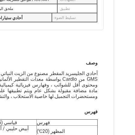
تطبيق:
ملحق الر
تسليط الضوء:
أحادي ستيارا
أحادي ستيار
وصف
ومحتوى أقل للشوائب ، وفهارس فيزيائية كيميائي
مادة مضافة مقبولة بشكل عام ويتم تطبيقها على 
ومستحضرات التجميل.لها خاصية الاستحلاب ، والتشتت 
فهرس
فهرس
قياسي (GB15612-1995)
أبيض حليبي / 
المظهر (20
℃
)