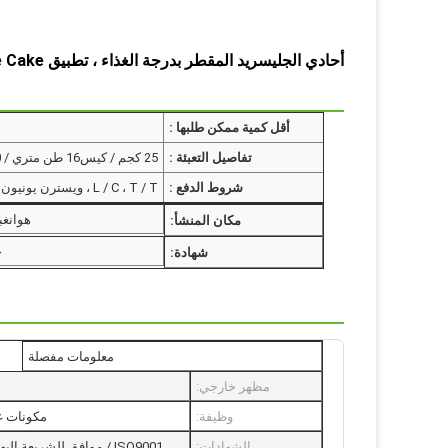
أحادي الجليسريد المقطر بدرجة الغذاء ، تطبيق GMS99 Glycerol Monostearate Cake
أقل كمية ممكن طلبها :
تفاصيل التعبئة :
شروط الدفع :
هوانغب
مكان المنشأ:
ح
شهادة:
معلومات مفصلة
مظهر خارجي:
وظيفة:
مكونات غذ
الشهادات:
ISO9001 / موافق للشريعة ال