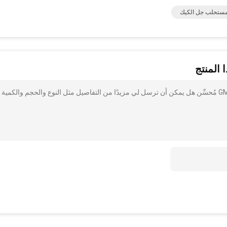
ستحلب جل الكيك
 المنتج
أنا مهتم بذلك مستحلب GMS99 Glycerol Monostearate Cake مُحسِّن هل يمكن أن ترسل لي مزيدًا من التفاصيل مثل النوع والحجم والكمية