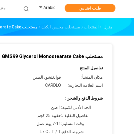
Arabic
منز
طلب اقتباس
منزل
المنتجات
مستحلب محسن الكيك
مستحلب GMS99 Glycerol Monostearate Cake مُحسِّن
مستحلب GMS99 Glycerol Monostearate Cake مُحسِّن
تفاصيل المنتج:
مكان المنشأ:
قوانغتشو، الصين
اسم العلامة التجارية:
CARDLO
شروط الدفع والشحن:
الحد الأدنى لكمية:
1 طن
تفاصيل التغليف:
حقيبة 25 كجم
وقت التسليم:
7-11 يوم عمل
شروط الدفع:
L / C ، T / T