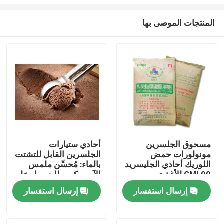
المنتجات الموصى بها
مسحوق الجلسرين
أحادي ستيارات
مونولورات حمض
الجلسرين القابل للتشتت
منزل
اللوريك أحادي الجليسريد
بالماء: مُحسِّن ملمس
GML90 للأغذية
الآيس كريم للحصول على
حلويات مجمدة كريمية
منتجات
إرسال استفسار
إرسال استفسار
وسلسة
أشرطة فيديو