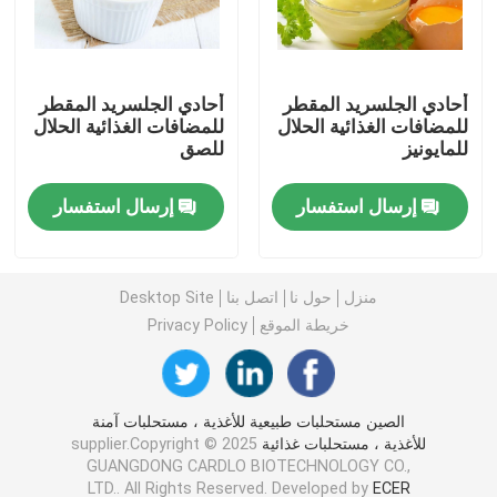
مستحلب الطعام E471
أحادي الجلسريد المقطر
أحادي الجلسريد المقطر
للمضافات الغذائية الحلال
للمضافات الغذائية الحلال
مستحلب الغذاء الصف
للمايونيز
للصق
مستحلبات غذائية طبيعية
إرسال استفسار
إرسال استفسار
أحادي الجليسريد المقطر
منزل
حول نا
اتصل بنا
Desktop Site
خريطة الموقع
Privacy Policy
أحادي وثنائي الجلسريد
الجلسرين أحادي ستيارات
الصين مستحلبات طبيعية للأغذية ، مستحلبات آمنة
للأغذية ، مستحلبات غذائية
supplier.Copyright © 2025
GUANGDONG CARDLO BIOTECHNOLOGY CO.,
مستحلب محسن الكيك
LTD.. All Rights Reserved. Developed by
ECER