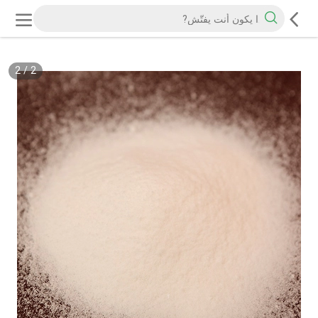
2
/
2