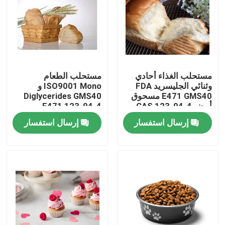
عرض الواقع الافتراضي
معلومات عنا
مستحلب الغذاء أحادي
مستحلب الطعام
وثنائي الجليسريد FDA
ISO9001 Mono و
جولة في المعمل
E471 GMS40 مسحوق
Diglycerides GMS40
أبيض CAS 123-94-4
E471 123-94-4
إرسال استفسار
إرسال استفسار
رقابة جودة
اتصل بنا
أخبار
اطلب اقتباس