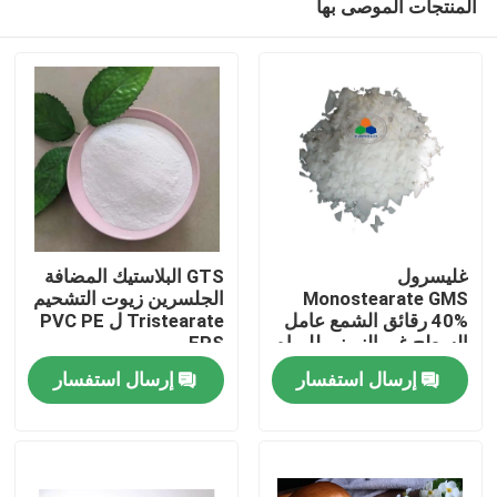
المنتجات الموصى بها
غليسرول
GTS البلاستيك المضافة
Monostearate GMS
الجلسرين زيوت التشحيم
40% رقائق الشمع عامل
Tristearate ل PVC PE
السطح غير النيوني للمياه
EPS
منزل
في مستحضرات التجميل
إرسال استفسار
إرسال استفسار
الزيتية
منتجات
أشرطة فيديو