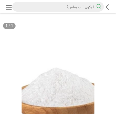
1
/
1