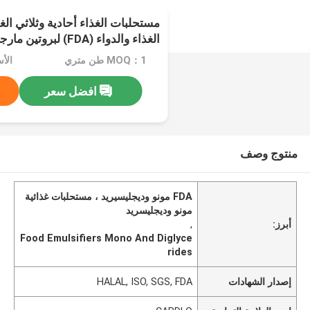
مستحلبات الغذاء أحادية وثلاثي الغ
الغذاء والدواء (FDA) لبروتين مارجرين المشروبات
MOQ：1 طن متري
الأسعا
افضل سعر
منتوج وصف
FDA مونو وديجليسيريد ، مستحلبات غذائية
مونو وديجليسريد
أبرز:
,
Food Emulsifiers Mono And Diglyce
rides
إصدار الشهادات
HALAL, ISO, SGS, FDA