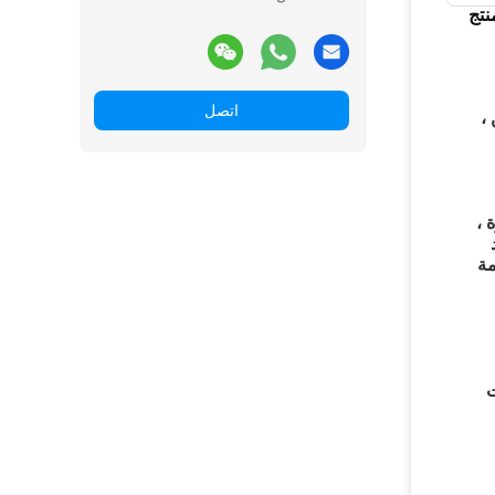
تج
اتصل
،
، رغوة ،
مة
مات