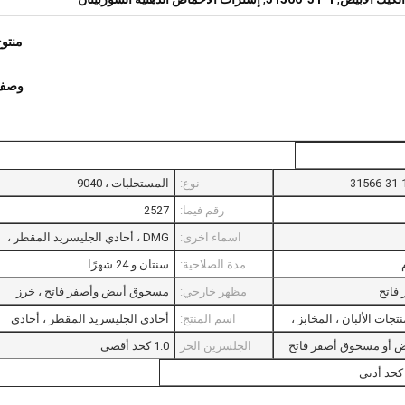
منتو
وصف 
نوع:
المستحلبات ، 9040
رقم فيما:
2527
اسماء اخرى:
DMG ، أحادي الجليسريد المقطر ،
مدة الصلاحية:
سنتان و 24 شهرًا
GMS ، Glyceryl Monostearate ،
 فاتح
مظهر خارجي:
GMS90
مسحوق أبيض وأصفر فاتح ، خرز
جات الألبان ، المخابز ،
اسم المنتج:
أحادي الجليسريد المقطر ، أحادي
EPE FOAM AGENT GMS99 ،
 أو مسحوق أصفر فاتح
الجلسرين الحر
1.0 كحد أقصى
الجليسريد المقطر الحلال E471 في
لتجميل والصناعات
(٪):
الآيس كريم ، مستحلب الطعام الحلا
لاستيك ، الصناعات
E471 DMG أحادي الجلسريد المقطر