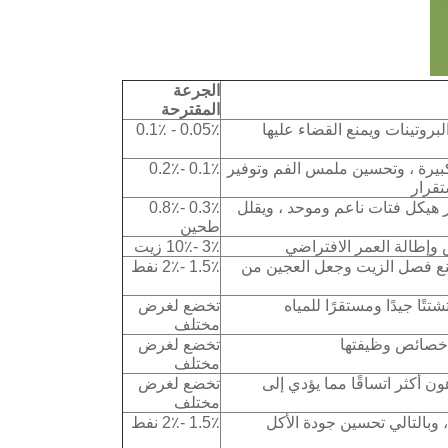
الجرعة
المقترحة
بروتينات ويمنع القضاء عليها
0.05٪ - 0.1٪
كبيرة ، وتحسين ملمس الفم وتوفير
0.1٪ -0.2٪
قرار
 هيكل فتات ناعم وموحد ، ويقلل
0.3٪ -0.8٪
طحين
وإطالة العمر الافتراضي
3٪ -10٪ زيت
نع فصل الزيت وجعل العجين من
1.5٪ -2٪ نفط
تًا جيدًا ومستقرًا للمياه
تخضع لغرض
مختلف
 خصائص وظيفتها
تخضع لغرض
مختلف
ن أكثر اتساقًا مما يؤدي إلى
تخضع لغرض
مختلف
، وبالتالي تحسين جودة الأكل
1.5٪ -2٪ نفط