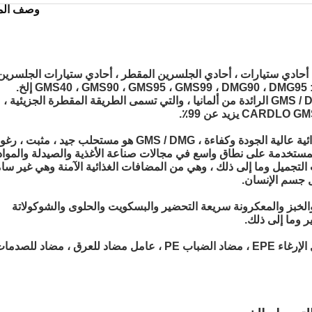
وصف المن
غذائية اليومية
أحادي ستيارات ، أحادي الجلسرين المقطر ، أحادي ستيارات الجلسرين 
خ.
طريقة الإنتاج: استوردت CARDLO تقنية إنتاج GMS / DMG الرائدة من ألمانيا ، والتي تسمى الطريقة المقطرة الجزيئية ،
التطبيق: صنع من زيت نباتي طبيعي ، كمضافات غذائية عالية الجودة وكفاءة ، GMS / DMG هو مستحلب جيد ، مثبت 
مستخدمة على نطاق واسع في مجالات صناعة الأغذية والصيدلة والمواد
ت التجميل وما إلى ذلك ، وهي من المضافات الغذائية الآمنة وهي غير سا
بل جسم الإنسان.
لخبز والمعكرونة سريعة التحضير والبسكويت والحلوى والشوكولاتة
ر وما إلى ذلك.
للاستخدام البلاستيكي: زيوت التشحيم PVC ، عامل الإرغاء EPE ، مضاد الضباب PE ، عامل مضاد للعرق ، مضاد للصد