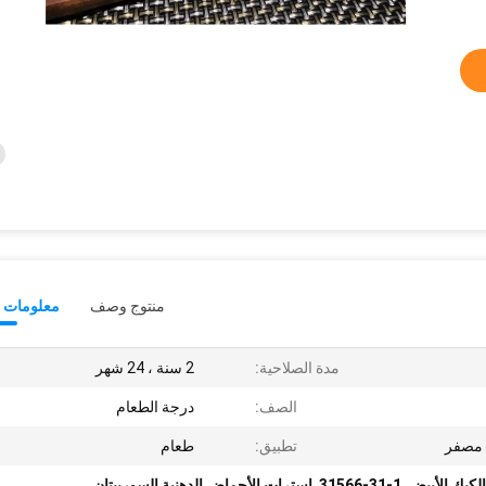
منتوج وصف
معلومات ت
مدة الصلاحية:
2 سنة ، 24 شهر
الصف:
درجة الطعام
ي مصفر
تطبيق:
طعام
يك الأبيض
,
31566-31-1
,
إسترات الأحماض الدهنية السوربيتان