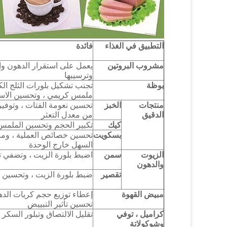
التطبيق في الغذاء
فائدة
مشروب البروتين
يعمل على استقرار الدهون وال
وترسيبها
بوظة
تجنب تشكيل بلورات الثلج ال
ملمس كريمي ، وتحسين الاست
منتجات
الخبز
تحسين نعومة الفتات ، وتوفير
الدقيق
من معدل التعثر
كيك
تكبير الحجم وتحسين الملمس 
بسكويت
تحسين خصائص العملية ، وم
السهل خارج الوحدة
الزيوت
سمن
اضبط بلورة الزيت ، وتضفي تشت
والدهون
تقصير
ضبط بلورة الزيت ، وتحسين
مبيض القهوة
إعطاء توزيع حجم كريات الدهو
تحسين تأثير التبييض
كراميل ، توفي
تقليل الالتصاق وتبلور السكر 
وشوكولاتة