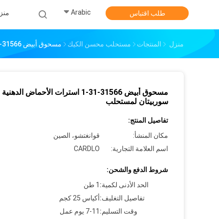
Arabic
منز
طلب اقتباس
منزل
المنتجات
مستحلب محسن الكيك
مسحوق أبيض 31566-31-1 استرات الأحماض الدهنية سوربيتان لمستحلب
مسحوق أبيض 31566-31-1 استرات الأحماض الدهنية
سوربيتان لمستحلب
تفاصيل المنتج:
مكان المنشأ:
قوانغتشو، الصين
اسم العلامة التجارية:
CARDLO
شروط الدفع والشحن:
الحد الأدنى لكمية:
1 طن
تفاصيل التغليف:
أكياس 25 كجم
وقت التسليم:
7-11 يوم عمل