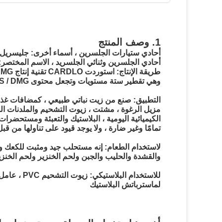
الكيماوية وال
1. وصف المنتج
أحادي ستيارات الجلسرين ، أسماء أخرى: جليسريل 
أحادي الجلسرين وثنائي الجلسريد ، الاسم المختصر: GMS40 ، GMS90 ، GMS95 ، GMS99 ، DMG90 ، DMG95 إل
وهي تقطير ستة مستويات وتجعل محتوى CARDLO GMS / DMG يزيد عن 99٪.
مزيل الرغوة ، مشتت ، زيوت التشحيم والملدنات ال
الكيميائية اليومية ، البلاستيك والتعبئة ومستحضرا
تمامًا وغير ضارة ، ولا يوجد قيود على تناولها من ق
لاستخدام الطعام: إنه مستحلب جيد ومثبت للكعك وا
والقشدة والحليب والجبن ولحم الخنزير ولحم الخنزي
لماسترباتش البلاستيك