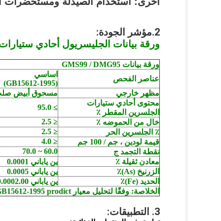
أخرى: استخدام الصيدلة ومستحضرات ال
2.مؤشر الجودة:
ورقة بيانات الجليسريول أحادي ستيارات
ورقة بيانات GMS99 / DMG95
اساسي
عناصر الفحص
(GB15612-1995)
مظهر خارجي
مسحوق أبيض صل
محتوى أحادي ستيارات
≥ 95.0
الجلسرين المقطر ٪
≤ 2.5
خال من الحموضه ٪
≤ 2.5
٪ الجلسرين الحر
≤ 4.0
قيمة لودين ، جم / 100 جم
60.0 ~ 70.0
نقطة التجمد ج
معادن ثقيلة ٪
ين ياباني 0.0001
الزرنيخ (As)٪
ين ياباني 0.0005
الحديد (Fe)٪
ين ياباني 0.0002.00
الخلاصة: وفقًا لتحليل معيار GB15612-1995 prodict ، هذه الدفعة من المنتجات المؤهلة
3. التطبيقات: