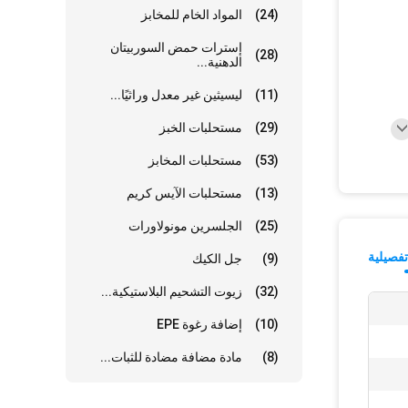
(24)
المواد الخام للمخابز
إسترات حمض السوربيتان
(28)
الدهنية...
(11)
ليسيثين غير معدل وراثيًا...
(29)
مستحلبات الخبز
(53)
مستحلبات المخابز
(13)
مستحلبات الآيس كريم
(25)
الجلسرين مونولاورات
فصيلية
(9)
جل الكيك
(32)
زيوت التشحيم البلاستيكية...
(10)
إضافة رغوة EPE
(8)
مادة مضافة مضادة للثبات...