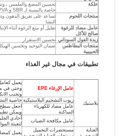
علكة
تحسين المضغ والملمس ، وتنع
خاصة بالنسبة لـ SBR و PVA
منتجات اللحوم
تساعد على تفريق الدهون وتتحد
النشا
عامل مضاد للرغوة
تقليل أو منع الرغوة أثناء الإنتا
صالح للأكل
زبدة الفول السوداني
تحسين الاستقرار
منتجات البطاطس
ضمان التوحيد وتحسين الهيكل 
الحبيبية
تطبيقات في مجال غير الغذاء
يعمل كعامل 
عامل الإرغاء EPE
وتجنب الان
زيوت التشحيم البلاستيكية
خاصية التش
بلاستيك
عامل مضاد للكهرباء
اجعل سطح الج
الساكنة
ويمكن تطبيق
أحادي الجل
عامل مكافحة الضباب
لتعبئة المواد
العناية
مستحضرات التجميل
يعمل كمضا
الشخصية
ومنتجات العناية الشخصية