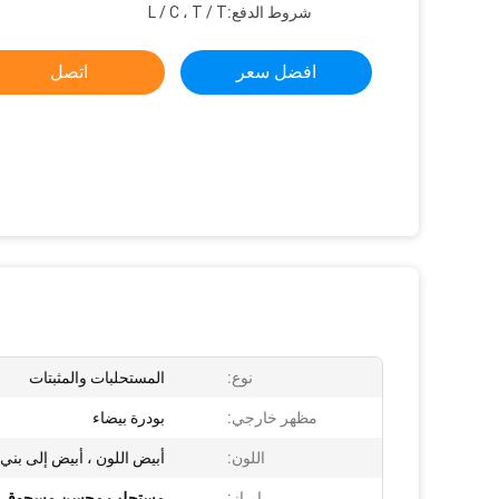
شروط الدفع:
L / C ، T / T
افضل سعر
اتصل
نوع:
المستحلبات والمثبتات
مظهر خارجي:
بودرة بيضاء
اللون:
أبيض اللون ، أبيض إلى بن
إبراز:
مستحلب محسن مسحوق الك