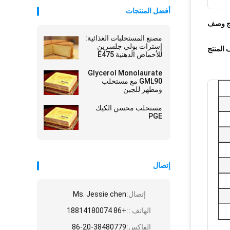
أفضل المنتجات
ج وصف
مصنع المستحلبات الغذائية:
إسترات بولي جلسرين
المنتج
للأحماض الدهنية E475
PGE
Glycerol Monolaurate
GML90 مع مستحلب
ومطهر للجبن
مستحلب محسن الكيك
PGE
إتصال
إتصال:
Ms. Jessie chen
الهاتف ::
+86 18814180074
ل
الفاكس:
86-20-38480779