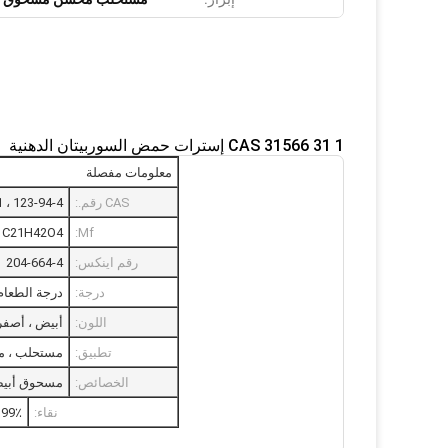
CAS 31566 31 1 إسترات حمض السوربيتان الدهنية
معلومات مفصلة
CAS رقم.:
123-94-4 ، 31566-31-1
C21H42O4
Mf:
رقم اينكس:
204-664-4
درجة:
درجة الطعام
اللون:
أبيض ، أصفر
تطبيق:
مستحلب ، منت
الخصائص:
مسحوق أبيض
نقاء:
99٪ كحد أدنى
مستحضرات ا
الطبية ، الب