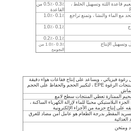
يم قاعدة اللثة وتسهيل الخلط ،
0.3٪ -0.5٪ من
القاعدة
 مع الماء والنشا ، وتمنع تراجع
0.1٪ -1.0٪
ج
0.1٪ -1.0٪
0.1٪ -0.2٪
وتسهيل الإنتاج
0.3٪ -1.0٪ من
النجوم
ح
رغوة فيزيائي ، ويساعد على إنتاج فقاعات هواء دقيقة
وحتى في منتجات الرغوة EPE ، لتكبير الحجم والحفاظ على الحجم
كماش
حيم الممتازة تعطي المنتجات سطح لامع
زء البلاستيكي محببًا للماء لإزالة الكهرباء الساكنة ،
ه على إنتاج حزمة من الأجزاء الإلكترونية
يسريد المقطر بدرجة الطعام هو عامل آمن مضاد للعرق
 الغذائية
د ومثخن