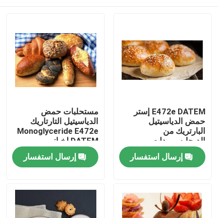
E472e DATEM إستر
مستحلبات حمض
حمض الدياسيتيل
الدياسيتيل التارتاريك
البارتريك من
Monoglyceride E472e
الديجليسيريدات
DATEM لخباز
منزل
إرسال استفسار
إرسال استفسار
منتجات
أشرطة فيديو