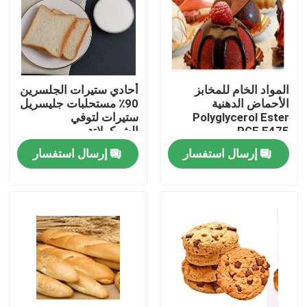
عرض الواقع الافتراضي
معلومات عنا
المواد الخام للمخابز
أحادي ستيرات الجلسرين
الأحماض الدهنية
90٪ مستحلبات جليسريل
Polyglycerol Ester
ستيرات لتوفي
جولة في المعمل
PGE E475
الشوكولاتة
إرسال استفسار
إرسال استفسار
رقابة جودة
اتصل بنا
أخبار
اطلب اقتباس