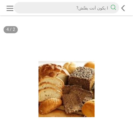
4
/
2