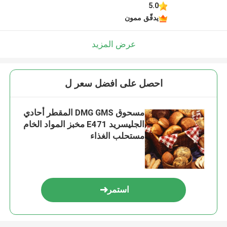
5.0
يدقّق ممون
عرض المزيد
احصل على افضل سعر ل
مسحوق DMG GMS المقطر أحادي
الجليسريد E471 مخبز المواد الخام
مستحلب الغذاء
استمر