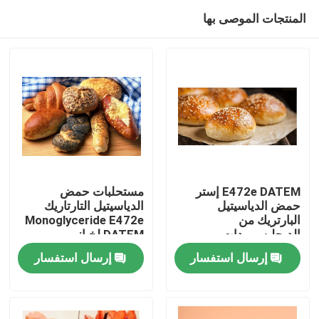
المنتجات الموصى بها
E472e DATEM إستر
مستحلبات حمض
حمض الدياسيتيل
الدياسيتيل التارتاريك
البارتريك من
Monoglyceride E472e
منزل
الديجليسيريدات
DATEM لخباز
إرسال استفسار
إرسال استفسار
منتجات
أشرطة فيديو