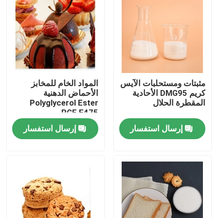
عرض الواقع الافتراضي
معلومات عنا
مثبتات ومستحلبات الآيس
المواد الخام للمخابز
جولة في المعمل
كريم DMG95 الأحادية
الأحماض الدهنية
المقطرة الحلال
Polyglycerol Ester
PGE E475
رقابة جودة
إرسال استفسار
إرسال استفسار
اتصل بنا
أخبار
اطلب اقتباس