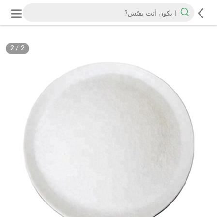
2
/
2