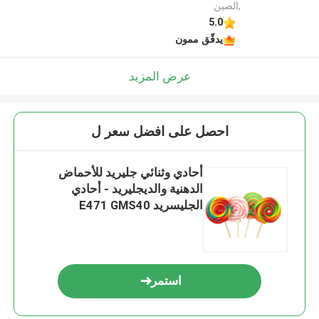
,الصين
5.0
يدقّق ممون
عرض المزيد
احصل على افضل سعر ل
أحادي وثنائي جليريد للأحماض
الدهنية والديجليريد - أحادي
الجليسريد E471 GMS40
استمر