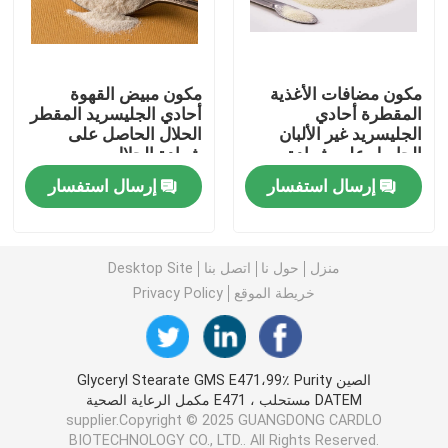
مستحلب الطعام E471
مكون مضافات الأغذية
مكون مبيض القهوة
المقطرة أحادي
أحادي الجليسريد المقطر
مستحلب الغذاء الصف
الجليسريد غير الألبان
الحلال الحاصل على
الحاصل على شهادة
شهادة الحلال
FSSC
مستحلبات غذائية طبيعية
إرسال استفسار
إرسال استفسار
أحادي الجليسريد المقطر
منزل
حول نا
اتصل بنا
Desktop Site
خريطة الموقع
Privacy Policy
أحادي وثنائي الجلسريد
الجلسرين أحادي ستيارات
الصين Glyceryl Stearate GMS E471،99٪ Purity
DATEM مستحلب ، E471 مكمل الرعاية الصحية
supplier.Copyright © 2025 GUANGDONG CARDLO
مستحلب محسن الكيك
BIOTECHNOLOGY CO., LTD.. All Rights Reserved.