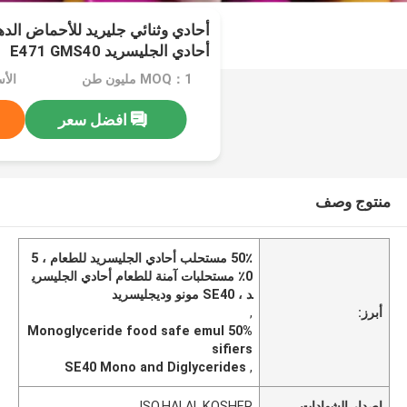
أحادي وثنائي جليريد للأحماض الدهن
أحادي الجليسريد E471 GMS40
MOQ：1 مليون طن
افضل سعر
منتوج وصف
50٪ مستحلب أحادي الجليسريد للطعام ، 5
0٪ مستحلبات آمنة للطعام أحادي الجليسري
د ، SE40 مونو وديجليسريد
أبرز:
,
50% Monoglyceride food safe emul
sifiers
SE40 Mono and Diglycerides
,
إصدار الشهادات
ISO,HALAL,KOSHER