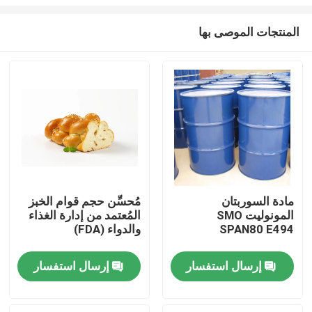
المنتجات الموصى بها
مادة السوربتان
مُحسِّن حجم قوام الخبز
المونوليت SMO
المُعتمد من إدارة الغذاء
منزل
SPAN80 E494
والدواء (FDA)
منتجات
إرسال استفسار
إرسال استفسار
أشرطة فيديو