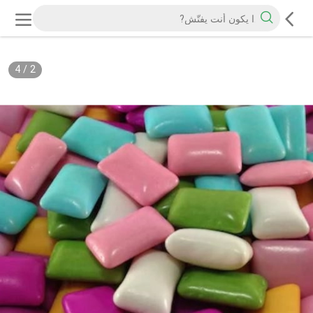
4
/
2