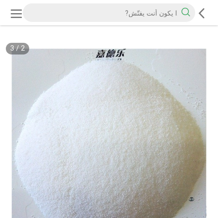
3
/
2