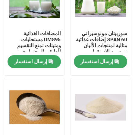
عرض الواقع الافتراضي
سوربيتان مونوسيراتي
المضافات الغذائية
معلومات عنا
SPAN 60 إضافات غذائية
DMG95 مستحلبات
مثالية لمنتجات الألبان
ومثبتات تمنع التقسيم
تزيد من الاستقرار
الطبقي المحتمل في
جولة في المعمل
والاستحلاب
الحليب
إرسال استفسار
إرسال استفسار
رقابة جودة
اتصل بنا
أخبار
اطلب اقتباس