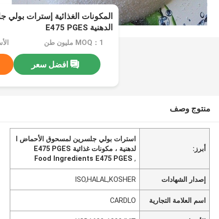
المكونات الغذائية إسترات بولي 
الدهنية E475 PGES
MOQ：1 مليون طن
افضل سعر
منتوج وصف
استرات بولي جلسرين لمسحوق الأحماض ا
أبرز:
لدهنية ، مكونات غذائية E475 PGES
Food Ingredients E475 PGES
,
إصدار الشهادات
ISO,HALAL,KOSHER
اسم العلامة التجارية
CARDLO