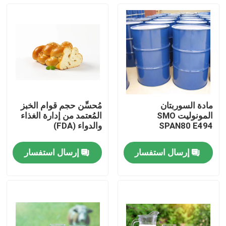
مادة السوربتان
مُحسِّن حجم قوام الخبز
المونوليت SMO
المُعتمد من إدارة الغذاء
SPAN80 E494
والدواء (FDA)
إرسال استفسار
إرسال استفسار
منزل
منتجات
أشرطة فيديو