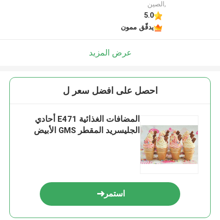
,الصين
5.0
يدقّق ممون
عرض المزيد
احصل على افضل سعر ل
المضافات الغذائية E471 أحادي
الجليسريد المقطر GMS الأبيض
استمر