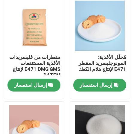
عرض الواقع الافتراضي
معلومات عنا
جولة في المعمل
مُحلِّل الأغذية:
مقطرات من غليسريدات
المونوجليسريد المقطر
الأغذية المستنقعات
E471 لإنتاج هلام الكعك
E471 DMG GMS لإنتاج
رقابة جودة
DATEM
إرسال استفسار
إرسال استفسار
اتصل بنا
أخبار
اطلب اقتباس