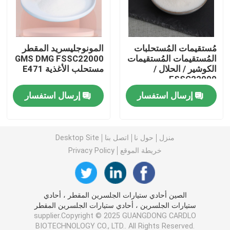
مستحلب الطعام E471
مُستقيمات المُستحلبات
المونوجليسريد المقطر
المُستقيمات المُستقيمات
GMS DMG FSSC22000
مستحلب الغذاء الصف
الكوشير / الحلال /
مستحلب الأغذية E471
FSSC22000
مستحلبات غذائية طبيعية
إرسال استفسار
إرسال استفسار
أحادي الجليسريد المقطر
منزل
حول نا
اتصل بنا
Desktop Site
خريطة الموقع
Privacy Policy
أحادي وثنائي الجلسريد
الجلسرين أحادي ستيارات
الصين أحادي ستيارات الجلسرين المقطر ، أحادي
ستيارات الجلسرين ، أحادي ستيارات الجلسرين المقطر
supplier.Copyright © 2025 GUANGDONG CARDLO
مستحلب محسن الكيك
BIOTECHNOLOGY CO., LTD.. All Rights Reserved.