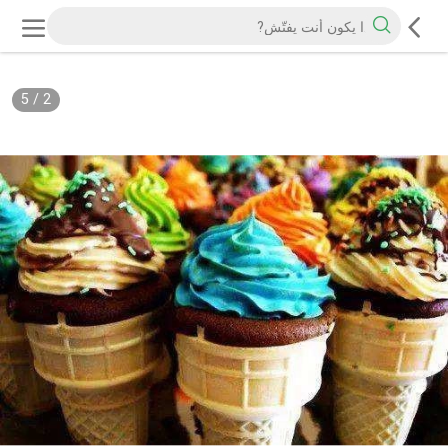
5
/
2