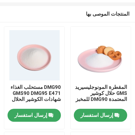
المنتجات الموصى بها
المقطرة المونوجليسيريد
DMG90 مستحلب الغذاء
GMS حلال كوشير
GMS90 DMG95 E471
منزل
المعتمدة DMG90 للمخبز
شهادات الكوشير الحلال
منتجات
إرسال استفسار
إرسال استفسار
أشرطة فيديو