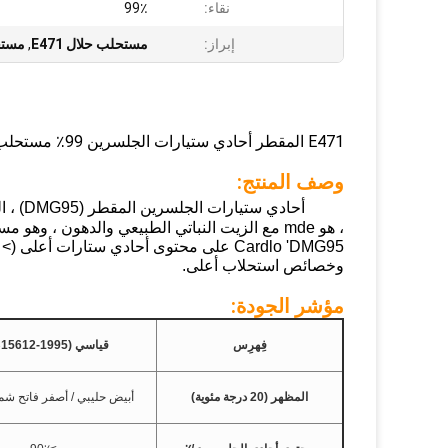
نقاء:
99٪
إبراز:
مستحلب حلال E471
,
مستح
E471 المقطر أحادي ستيارات الجلسرين 99٪ مستحلب حلال للخبز والكيك
وصف المنتج:
وخصائص استحلاب أعلى.
مؤشر الجودة:
فِهرِس
قياسي (GB15612-1995)
المظهر (20 درجة مئوية)
أبيض حليبي / أصفر فاتح 