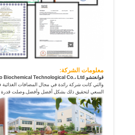
معلومات الشركة:
قوانغتشو Cardlo Biochemical Technological Co.، Ltd.
السعي لتحقيق ذلك بشكل أفضل وأفضل.وصلت قدرة إنتاج Cardlo الآن إلى 30000 طن متري 