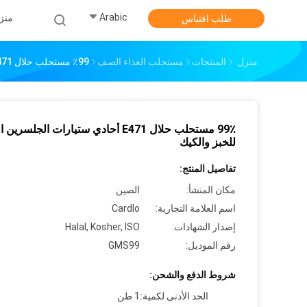
Arabic
منز
طلب اقتباس
منزل
المنتجات
مستحلب الغذاء الصف
99٪ مستحلب حلال E471 أحادي ستيارات الجلسرين المقطر للخبز والكيك
99٪ مستحلب حلال E471 أحادي ستيارات الجلسر
للخبز والكيك
تفاصيل المنتج:
مكان المنشأ:
الصين
اسم العلامة التجارية:
Cardlo
إصدار الشهادات:
Halal, Kosher, ISO
رقم الموديل:
GMS99
شروط الدفع والشحن:
الحد الأدنى لكمية:
1 طن