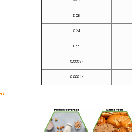
99.2
0.36
0.24
67.5
<0.0005
<0.0001
تط