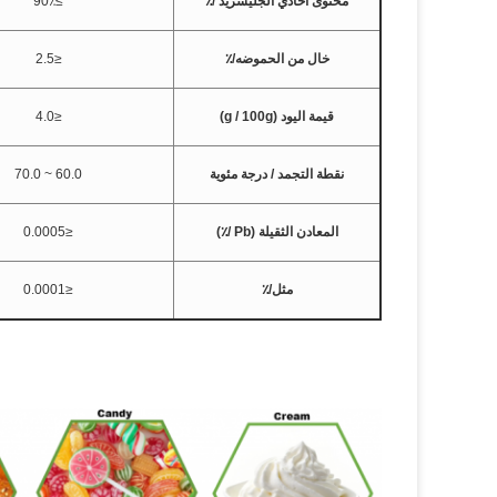
محتوى أحادي الجليسريد /٪
≥90٪
خال من الحموضه/٪
≤2.5
قيمة اليود (g / 100g)
≤4.0
نقطة التجمد / درجة مئوية
60.0 ~ 70.0
المعادن الثقيلة (Pb /٪)
≤0.0005
مثل/٪
≤0.0001