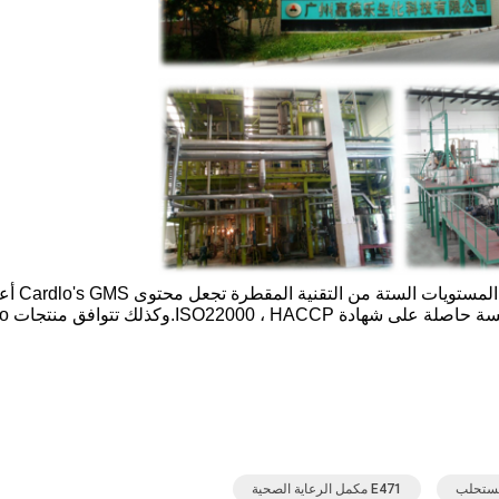
اعتمد Cardlo تقنية التقطير الجزيئي
99٪.أيضًا ، كانت lo
E471 مكمل الرعاية الصحية