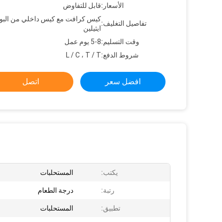
الأسعار:
قابل للتفاوض
كيس كرافت مع كيس داخلي من البو
تفاصيل التغليف:
ايثيلين
وقت التسليم:
5-8 يوم عمل
شروط الدفع:
L / C ، T / T
افضل سعر
اتصل
يكتب:
المستحلبات
رتبة:
درجة الطعام
تطبيق:
المستحلبات