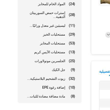
(24)
المواد الخام للمخابز
إسترات حمض السوربيتان
(28)
الدهنية...
(11)
ليسيثين غير معدل وراثيًا...
(29)
مستحلبات الخبز
(53)
مستحلبات المخابز
(13)
مستحلبات الآيس كريم
(25)
الجلسرين مونولاورات
(9)
جل الكيك
فصيلية
(32)
زيوت التشحيم البلاستيكية...
(10)
إضافة رغوة EPE
(8)
مادة مضافة مضادة للثبات...