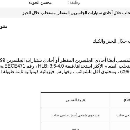
وظيفة:
محسن الجودة
لب حلال أحادي ستيارات الجلسرين المقطر
,
مستحلب حلال للخبز
منتو
أحادي ستيارات الجلسرين المقطر (DMG95
، هو mde مع الزيت النباتي الطبيعي والدهو
Cardlo 'DMG95 على محتوى أحادي ستارات أعلى (> 99٪) ، ومحتوى أقل للشوائب ، وفهارس فيزيائية كيميائية ثابتة طوي
نتيجة الفحص
شمعي صلب
مسحوق شمعي أبيض حليبي صلب