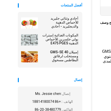
أفضل المنتجات
أحادي وثنائي جليريد
للأحماض الدهنية
ج وصف
والديجليريد - أحادي
الجليسريد E471 GMS40
المكونات الغذائية إسترات
بولي جلسرين للأحماض
الدهنية E475 PGES
) ، المسمى أيضًا أحادي الجلسرين المقطر أو أحادي ستيارات الجلسرين GMS99
إمبيلان GMS-SE 40
ومستحلب لرقائق
ن ، وهو مستحلب الطعام الأكثر استخدامًا.قيمة HLB: 3.6-4.0 ، رقم EECE471.يحتوي
البطاطس مسحوق
لة المدى
Glyceryl Monostearate
GMS
إتصال
إتصال:
Ms. Jessie chen
الهاتف ::
+86 18814180074
الفاكس:
86-20-38480779