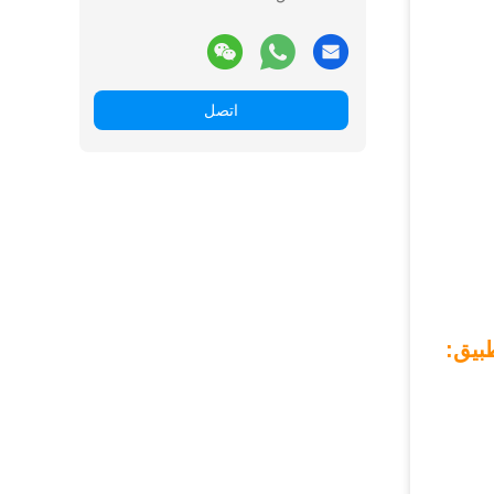
اتصل
بيق: