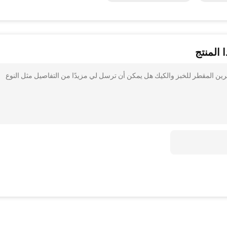
 المنتج
ل E471 أحادي ستيارات الجلسرين المقطر للخبز والكيك هل يمكن أن ترسل لي مزيدًا من التفاصيل مثل النوع