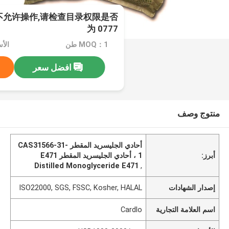
不允许操作,请检查目录权限是否
为 0777
MOQ：1 طن
افضل سعر
منتوج وصف
أحادي الجليسريد المقطر CAS31566-31-
أبرز:
1 ، أحادي الجليسريد المقطر E471
Distilled Monoglyceride E471
,
إصدار الشهادات
ISO22000, SGS, FSSC, Kosher, HALAL
اسم العلامة التجارية
Cardlo