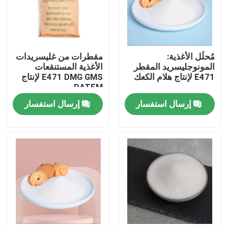
عرض الواقع الافتراضي
مُحلِّل الأغذية:
مقطرات من غليسريدات
معلومات عنا
المونوجليسريد المقطر
الأغذية المستنقعات
E471 لإنتاج هلام الكعك
E471 DMG GMS لإنتاج
DATEM
جولة في المعمل
إرسال استفسار
إرسال استفسار
رقابة جودة
اتصل بنا
أخبار
اطلب اقتباس