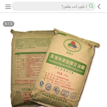
6
/
2