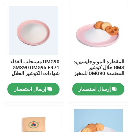
المقطرة المونوجليسيريد
DMG90 مستحلب الغذاء
GMS حلال كوشير
GMS90 DMG95 E471
المعتمدة DMG90 للمخبز
شهادات الكوشير الحلال
إرسال استفسار
إرسال استفسار
منزل
منتجات
أشرطة فيديو