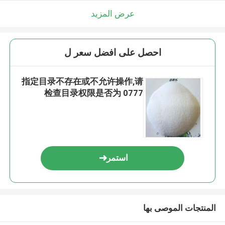
عرض المزيد
احصل على افضل سعر ل
指定目录不存在或不允许操作,请
检查目录权限是否为 0777
استمر
المنتجات الموصى بها