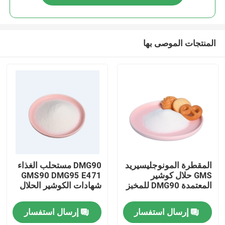
المنتجات الموصى بها
منزل
المقطرة المونوجليسيريد
DMG90 مستحلب الغذاء
GMS حلال كوشير
GMS90 DMG95 E471
المعتمدة DMG90 للمخبز
شهادات الكوشير الحلال
منتجات
إرسال استفسار
إرسال استفسار
أشرطة فيديو