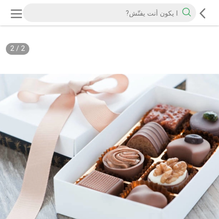
2
/
2