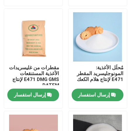
عرض الواقع الافتراضي
معلومات عنا
جولة في المعمل
مُحلِّل الأغذية:
مقطرات من غليسريدات
رقابة جودة
المونوجليسريد المقطر
الأغذية المستنقعات
E471 لإنتاج هلام الكعك
E471 DMG GMS لإنتاج
DATEM
اتصل بنا
إرسال استفسار
إرسال استفسار
أخبار
اطلب اقتباس