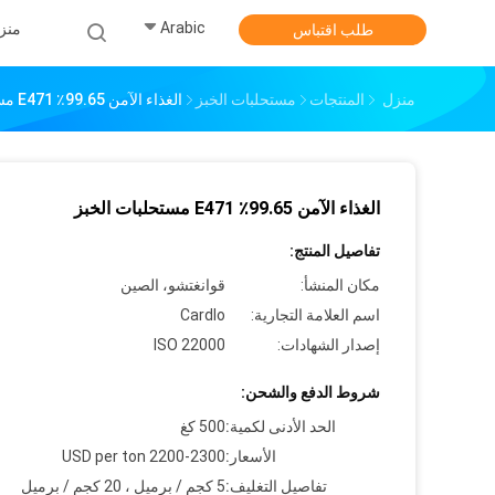
Arabic
منز
طلب اقتباس
منزل
المنتجات
مستحلبات الخبز
الغذاء الآمن 99.65٪ E471 مستحلبات الخبز
الغذاء الآمن 99.65٪ E471 مستحلبات الخبز
تفاصيل المنتج:
مكان المنشأ:
قوانغتشو، الصين
اسم العلامة التجارية:
Cardlo
إصدار الشهادات:
ISO 22000
شروط الدفع والشحن:
الحد الأدنى لكمية:
500 كغ
الأسعار:
2200-2300 USD per ton
تفاصيل التغليف:
5 كجم / برميل ، 20 كجم / برميل