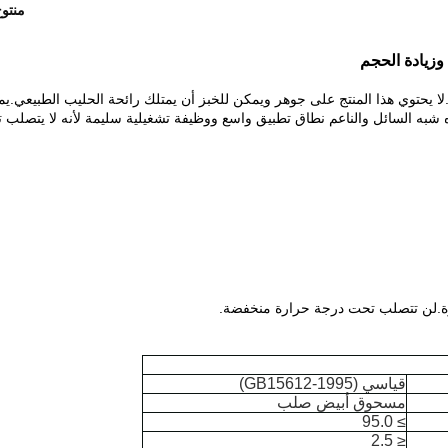
منتو
وزيادة الحجم
م تطوير مستحلب الخبز من ماركة Cardlo بواسطة Cardlo.لا يحتوي هذا المنتج على جوهر ويمكن للخبز أن يمتلك رائحة الحليب الطبيعي.
ه شبه السائل والناعم نطاق تطبيق واسع ووظيفة تشغيلية سليمة لأنه لا يتصلب 
رة.لن تتصلب تحت درجة حرارة منخفضة.
قياسي (GB15612-1995)
مسحوق أبيض صلب
≥ 95.0
≤ 2.5