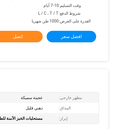
وقت التسليم:
7-10 أيام
شروط الدفع:
L / C ، T / T
القدرة على العرض:
1000 طن شهريا
افضل سعر
اتصل
مظهر خارجي:
عجينة سميكة
المذاق:
دهني قليل
إبراز:
مستحلبات الخبز الآمنة للط