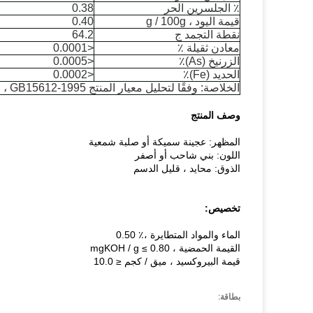
٪ الجلسرين الحر
0.38
قيمة اليود ، g / 100g
0.40
نقطة التجمد ج
64.2
معادن ثقيلة ٪
<0.0001
الزرنيخ (As)٪
<0.0005
الحديد (Fe)٪
<0.0002
الخلاصة: وفقًا لتحليل معيار المنتج GB15612-1995 ، فإن هذه المنتجات مؤهلة
وصف المنتج
المظهر: عجينة سميكة أو صلبة شمعية
اللون: بني شاحب أو أصفر
الذوق: محايد ، قليل الدسم
تخصيص:
الماء والمواد المتطايرة ،٪ 0.50
القيمة الحمضية ، mgKOH / g ≤ 0.80
قيمة البيروكسيد ، ميق / كجم ≤ 10.0
بطاقة: