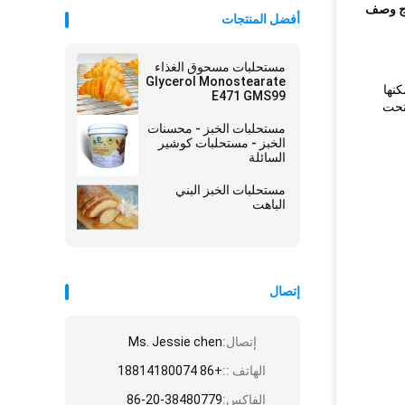
ج وصف
أفضل المنتجات
مستحلبات مسحوق الغذاء
Glycerol Monostearate
يمكنها
E471 GMS99
تحت
مستحلبات الخبز - محسنات
الخبز - مستحلبات كوشير
السائلة
مستحلبات الخبز البني
الباهت
إتصال
إتصال:
Ms. Jessie chen
الهاتف ::
+86 18814180074
الفاكس:
86-20-38480779