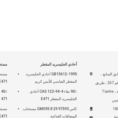
أحادي الجليسريد المقطر
مستحلب
 ، الطابق السابع ،
GB15612-1995 أحادي الجليسريد
مستحل
المقطر القياسي للآيس كريم
E471 في الخبز  31566 31 1
مبنى Ruihua ، رقم 267 ، طريق
Wushan ، منطقة Tianhe ،
90٪ نقاء CAS 123-94-4 أحادي
٪
الجليسريد المقطر E471
471 كاس 123 94 4
كاس 97593 29 8 GMS95 مستحلب
المضافات الغذائية
 E471
Je