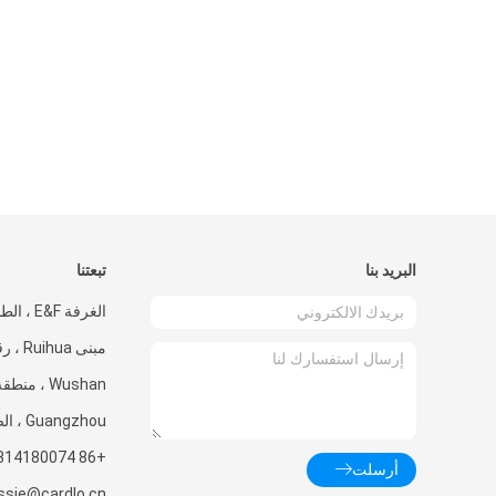
البريد بنا
تبعتنا
الغرفة E&F
Guangzhou ، الصين
+86 18814180074
أرسلت
ssie@cardlo.cn