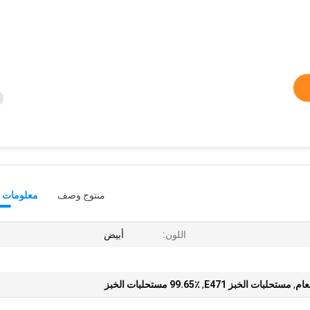
منتوج وصف
معلومات ت
اللون:
أبيض
عام
,
مستحلبات الخبز E471
,
99.65٪ مستحلبات الخبز