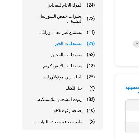
(24)
المواد الخام للمخابز
إسترات حمض السوربيتان
(28)
الدهنية...
(11)
ليسيثين غير معدل وراثيًا...
(29)
مستحلبات الخبز
(53)
مستحلبات المخابز
(13)
مستحلبات الآيس كريم
(25)
الجلسرين مونولاورات
فصيلية
(9)
جل الكيك
(32)
زيوت التشحيم البلاستيكية...
(10)
إضافة رغوة EPE
(8)
مادة مضافة مضادة للثبات...