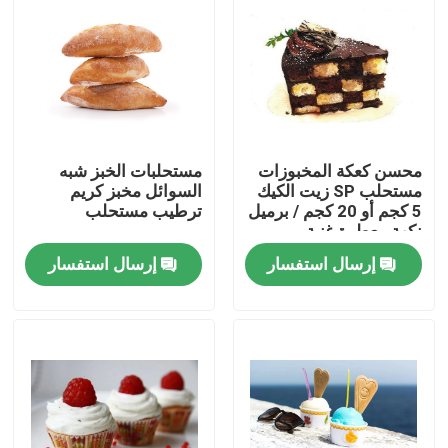
عرض الواقع الافتراضي
معلومات عنا
محسن كعكة المخبوزات
مستحلبات الخبز شبه
جولة في المعمل
مستحلب SP زيت الكيك
السوائل مخبز كريم
5 كجم أو 20 كجم / برميل
ترطيب مستحلب
نكهة معطرة غنية
رقابة جودة
إرسال استفسار
إرسال استفسار
اتصل بنا
أخبار
اطلب اقتباس