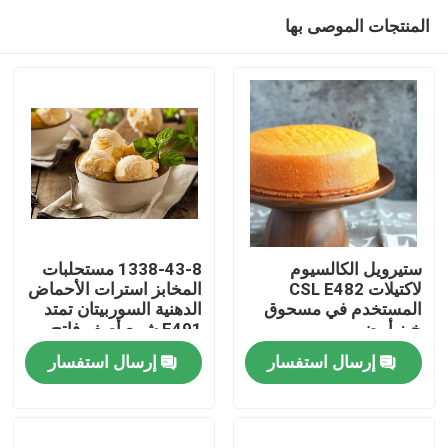
المنتجات الموصى بها
ستيرويل الكالسيوم
1338-43-8 مستحلبات
لاكتيلات CSL E482
المخابز استرات الأحماض
المستخدم في مسحوق
الدهنية السوربيتان تمتد
منزل
خبز أبيض
E491 شمع أصفر فاتح
إرسال استفسار
إرسال استفسار
منتجات
أشرطة فيديو