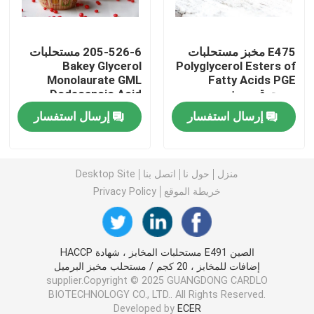
مستحلب الطعام E471
E475 مخبز مستحلبات
205-526-6 مستحلبات
Bakey Glycerol
Polyglycerol Esters of
Monolaurate GML
Fatty Acids PGE
مستحلب الغذاء الصف
مسحوق مصفر
Dodecanoic Acid
Monoglyceride
إرسال استفسار
إرسال استفسار
مستحلبات غذائية طبيعية
أحادي الجليسريد المقطر
منزل
حول نا
اتصل بنا
Desktop Site
خريطة الموقع
Privacy Policy
أحادي وثنائي الجلسريد
الصين E491 مستحلبات المخابز ، شهادة HACCP
الجلسرين أحادي ستيارات
إضافات للمخابز ، 20 كجم / مستحلب مخبز البرميل
supplier.Copyright © 2025 GUANGDONG CARDLO
BIOTECHNOLOGY CO., LTD.. All Rights Reserved.
مستحلب محسن الكيك
Developed by
ECER