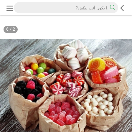
6
/
2