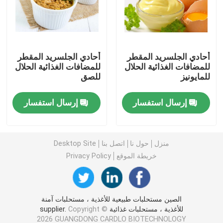
مستحلب الطعام E471
أحادي الجلسريد المقطر
أحادي الجلسريد المقطر
مستحلب الغذاء الصف
للمضافات الغذائية الحلال
للمضافات الغذائية الحلال
للمايونيز
للصق
مستحلبات غذائية طبيعية
إرسال استفسار
إرسال استفسار
أحادي الجليسريد المقطر
منزل
حول نا
اتصل بنا
Desktop Site
أحادي وثنائي الجلسريد
خريطة الموقع
Privacy Policy
الجلسرين أحادي ستيارات
الصين مستحلبات طبيعية للأغذية ، مستحلبات آمنة
للأغذية ، مستحلبات غذائية supplier.
Copyright ©
مستحلب محسن الكيك
2026 GUANGDONG CARDLO BIOTECHNOLOGY