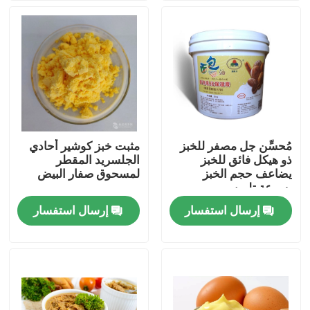
عرض الواقع الافتراضي
معلومات عنا
جولة في المعمل
مُحسِّن جل مصفر للخبز
مثبت خبز كوشير أحادي
ذو هيكل فائق للخبز
الجلسريد المقطر
رقابة جودة
يضاعف حجم الخبز
لمسحوق صفار البيض
بسرعة تليين
إرسال استفسار
إرسال استفسار
اتصل بنا
أخبار
اطلب اقتباس