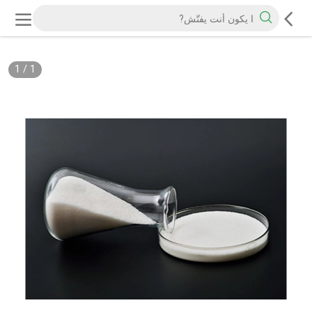
1
/
1