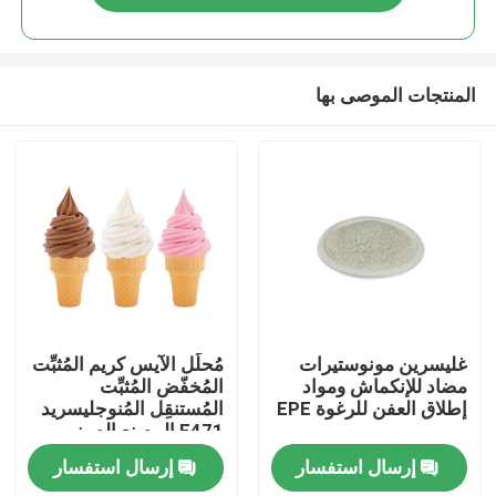
المنتجات الموصى بها
منزل
غليسرين مونوستيرات
مُحلِّل الآيس كريم المُثبِّت
مضاد للإنكماش ومواد
المُخفّض المُثبِّت
إطلاق العفن للرغوة EPE
المُستنقِل المُنوجليسريد
منتجات
E471 المصنع الصيني
إرسال استفسار
إرسال استفسار
أشرطة فيديو