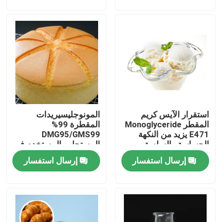
عرض الواقع الافتراضي
معلومات عنا
جولة في المعمل
استقرار الآيس كريم
المونوجليسيريدات
رقابة جودة
المقطر Monoglyceride
المقطرة 99%
E471 يزيد من النكهة
DMG95/GMS99
الحساسة والسلسة
المستحلب المستخدم في
اتصل بنا
صناعة الخبز
إرسال استفسار
إرسال استفسار
أخبار
اطلب اقتباس