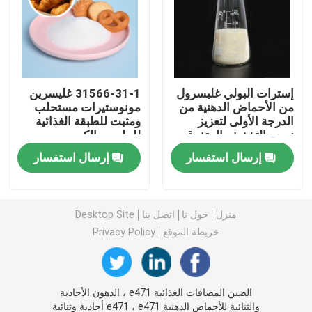
مستحلب الطعام E471
مستحلب الغذاء الصف
إسترات البولي غليسرول
31566-31-1 غليسرين
من الأحماض الدهنية من
مونوستيرات مستحلب
الدرجة الأولى لتعزيز
ومثبت للطبقة الغذائية
مستحلبات غذائية طبيعية
نسيج التخفيف المتفوق
للملمس الكريمي
إرسال استفسار
إرسال استفسار
أحادي الجليسريد المقطر
أحادي وثنائي الجلسريد
منزل
حول نا
اتصل بنا
Desktop Site
خريطة الموقع
Privacy Policy
الجلسرين أحادي ستيارات
الصين المضافات الغذائية e471 ، الدهون الأحادية
مستحلب محسن الكيك
والثنائية للأحماض الدهنية e471 ، e471 أحادية وثنائية