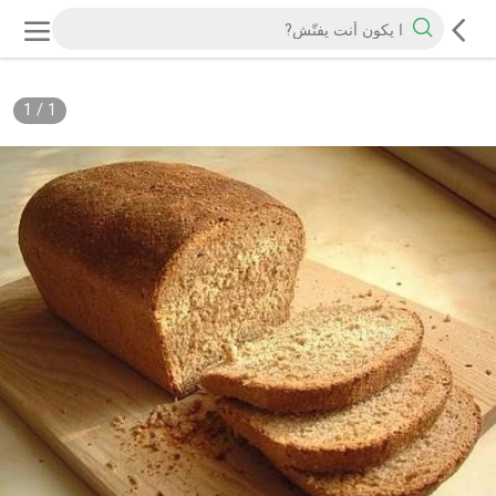
1
/
1