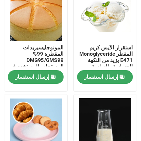
عرض الواقع الافتراضي
معلومات عنا
استقرار الآيس كريم
المونوجليسيريدات
المقطر Monoglyceride
المقطرة 99%
جولة في المعمل
E471 يزيد من النكهة
DMG95/GMS99
الحساسة والسلسة
المستحلب المستخدم في
صناعة الخبز
إرسال استفسار
إرسال استفسار
رقابة جودة
اتصل بنا
أخبار
اطلب اقتباس