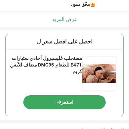
يدقّق ممون
عرض المزيد
احصل على افضل سعر ل
مستحلب غليسيرول أحادي ستيارات
E471 للطعام DMG95 مضاف للآيس
كريم
استمر