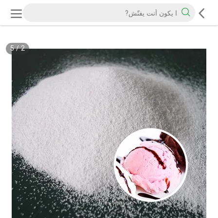
5
/
2