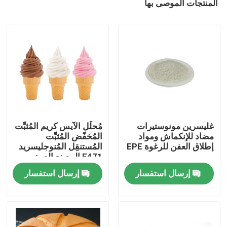
المنتجات الموصى بها
غليسرين مونوستيرات
مُحلِّل الآيس كريم المُثبِّت
مضاد للإنكماش ومواد
المُخفّض المُثبِّت
إطلاق العفن للرغوة EPE
المُستنقِل المُنوجليسريد
E471 المصنع الصيني
منزل
إرسال استفسار
إرسال استفسار
منتجات
أشرطة فيديو