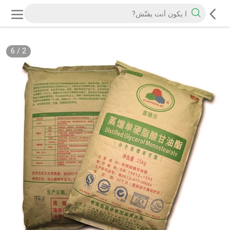
6
/
2