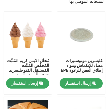
المنتجات الموصى بها
غليسرين مونوستيرات
مُحلِّل الآيس كريم المُثبِّت
مضاد للإنكماش ومواد
المُخفّض المُثبِّت
إطلاق العفن للرغوة EPE
المُستنقِل المُنوجليسريد
E471 المصنع الصيني
منزل
إرسال استفسار
إرسال استفسار
منتجات
أشرطة فيديو