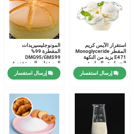
عرض الواقع الافتراضي
معلومات عنا
استقرار الآيس كريم
المونوجليسيريدات
المقطر Monoglyceride
المقطرة 99%
جولة في المعمل
E471 يزيد من النكهة
DMG95/GMS99
الحساسة والسلسة
المستحلب المستخدم في
صناعة الخبز
إرسال استفسار
إرسال استفسار
رقابة جودة
اتصل بنا
أخبار
اطلب اقتباس